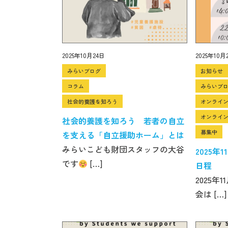
2025年10月24日
2025年10月
みらいブログ
お知らせ
コラム
みらいブ
社会的養護を知ろう
オンライ
オンライ
社会的養護を知ろう 若者の自立
募集中
を支える「自立援助ホーム」とは
みらいこども財団スタッフの大谷
2025
です
[…]
日程
2025
会は […]