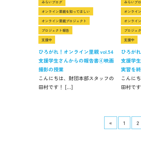
みらいブログ
みらいブ
オンライン里親を知ってほしい
オンライ
オンライン里親プロジェクト
オンライ
プロジェクト報告
プロジェ
支援中
支援中
ひろがれ！オンライン里親 vol.54
ひろがれ！
支援学生さんからの報告書④映画
支援学生
撮影の授業
実習を終
こんにちは、財団本部スタッフの
こんにち
田村です！ […]
田村です！
«
1
2