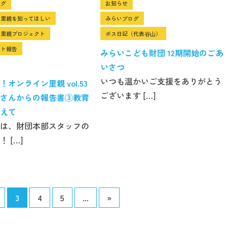
ログ
お知らせ
ン里親を知ってほしい
みらいブログ
ン里親プロジェクト
ボス日記（代表谷山）
クト報告
みらいこども財団 12期開始のごあ
いさつ
いつも温かいご支援をありがとう
オンライン里親 vol.53
ございます […]
さんからの報告書③教育
えて
は、財団本部スタッフの
 […]
3
4
5
...
»