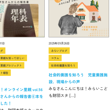
01日
2025年09月26日
ログ
みらいブログ
ン里親を知ってほしい
コラム
ン里親プロジェクト
社会的養護を知ろう
クト報告
社会的養護を知ろう 児童養護施
設、現場からの声
みなさんこんにちは！みらいこど
オンライン里親 vol.56
も財団スタ […]
さんからの報告書⑥本を
した！