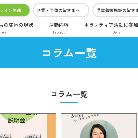
ライン里親
企業・団体の皆さまへ
児童養護施設の皆さ
もの貧困の現状
活動内容
ボランティア活動に参
dren
Project
Join
コラム一覧
コラム一覧