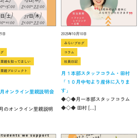
21日
2025年10月10日
みらいブログ
ログ
コラム
ン里親を知ってほしい
社員日記
ン里親プロジェクト
月１本部スタッフコラム・田村
「１０月中旬より産休に入りま
す」
年11月オンライン里親説明会
◆◇◆月一本部スタッフコラム
◆◇◆ 田村 […]
年11月のオンライン里親説明