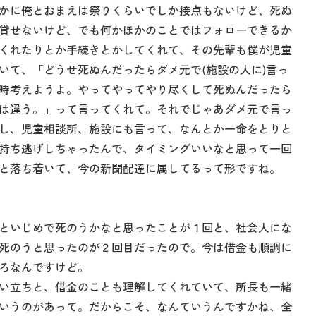
かに俺とおまえは祭りくらいでしか接点もないけど、死ぬ
貸せないけど、でも何かほかのことではフォローできるか
くれたりとか手続きとかしてくれて、その先輩も僕が児童
いて、「どうせ死ぬんだったらダメ元で(施設の人に)言っ
時考えようよ。やってやってやり尽くして死ぬんだったら
は違う。」って言ってくれて。それでじゃあダメ元で言っ
し、児童相談所、施設にも言って、なんとか一命をとりと
持ち逃げしちゃったんで、タイミングいいなと思って一回
と落ち着いて、今の新聞配達に属してるって形ですね。
といじめで死のうかなと思ったことが１回と、社会人にな
死のうと思ったのが２回目だったので。今は借金も順調に
ろなんですけど。
い立ちと、借金のことも理解してくれていて、所長も一緒
いうのがあって。だからこそ、なんていうんですかね、全