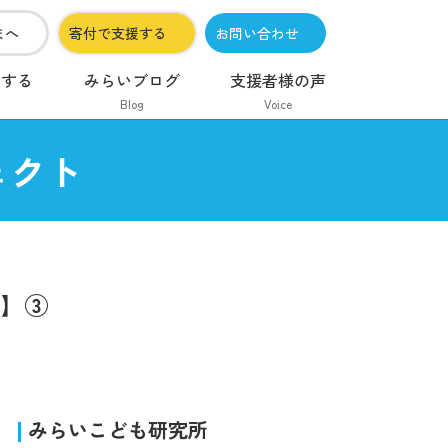
まへ
寄付で支援する
お問い合わせ
加する
みらいブログ
支援者様の声
Blog
Voice
ェクト
性】③
みらいこども研究所